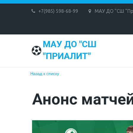
+7(985) 598-68-99
МАУ ДО "СШ "Пр
МАУ ДО "СШ
"ПРИАЛИТ"
Назад к списку
Анонс матчей