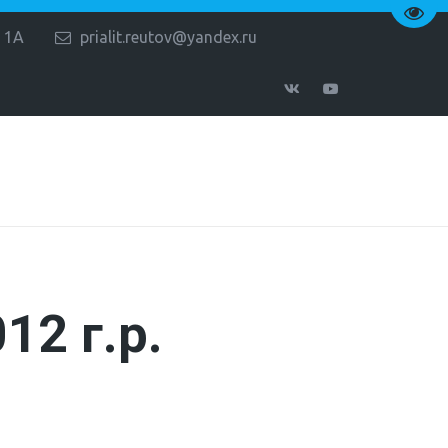
Пере
 1А
prialit.reutov@yandex.ru
12 г.р.