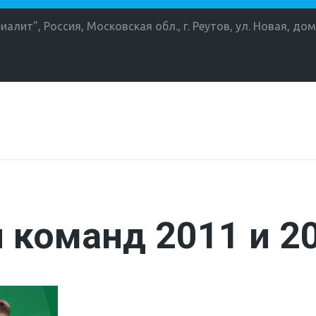
иалит"
,
Россия
,
Московская обл., г. Реутов
,
ул. Новая, дом
 команд 2011 и 20