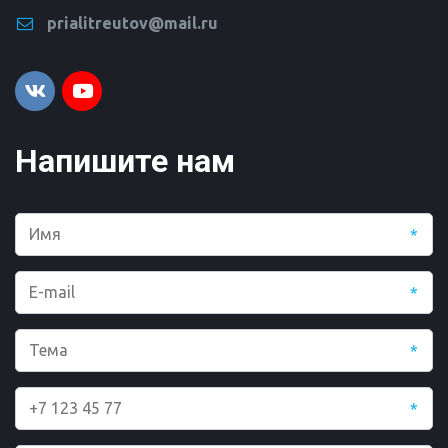
prialitreutov@mail.ru
Напишите нам
*
*
*
*