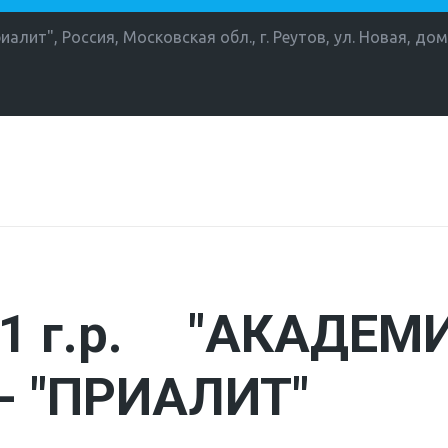
иалит"
,
Россия
,
Московская обл., г. Реутов
,
ул. Новая, дом
1 г.р. "АКАДЕМ
- "ПРИАЛИТ"