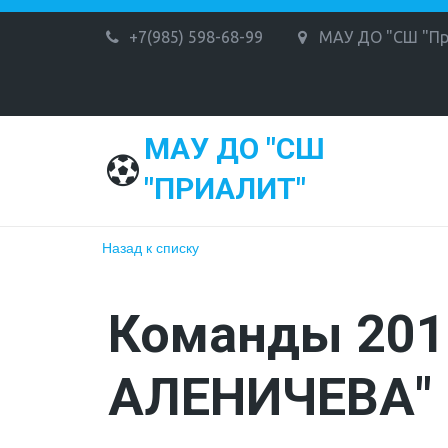
+7(985) 598-68-99
МАУ ДО "СШ "Пр
МАУ ДО "СШ
"ПРИАЛИТ"
Назад к списку
Команды 201
АЛЕНИЧЕВА" 